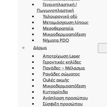
Γενειοπλαστική /
Πωγωνοπλαστική
Υαλουρονικό οξύ
Μεταμόσχευση λίπους
Μεσοθεραπεία
Μικροδερμοαπόξεση
Νήματα PDO
Δέρμα
Αποτρίχωση Laser
Γεροντικές κηλίδες
Πανάδες – Μέλασμα
Ραγάδες σώματος
Ουλές ακμής
Μικροδερμοαπόξεση
Κυτταρίτιδα
Ανάπλαση προσώπου
Σύσφιξη προσώπου