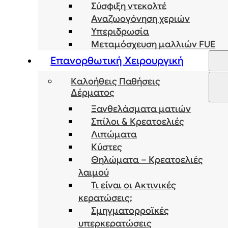
Σύσφιξη ντεκολτέ
Αναζωογόνηση χεριών
Υπεριδρωσία
Μεταμόσχευση μαλλιών FUE
Επανορθωτική Χειρουργική
Καλοήθεις Παθήσεις
Δέρματος
Ξανθελάσματα ματιών
Σπίλοι & Κρεατοελιές
Λιπώματα
Κύστες
Θηλώματα – Κρεατοελιές
λαιμού
Τι είναι οι Ακτινικές
κερατώσεις;
Σμηγματορροϊκές
υπερκερατώσεις