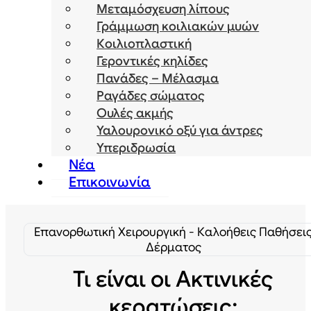
Μεταμόσχευση λίπους
Γράμμωση κοιλιακών μυών
Κοιλιοπλαστική
Γεροντικές κηλίδες
Πανάδες – Μέλασμα
Ραγάδες σώματος
Ουλές ακμής
Υαλουρονικό οξύ για άντρες
Υπεριδρωσία
Νέα
Επικοινωνία
Επανορθωτική Χειρουργική - Καλοήθεις Παθήσει
Δέρματος
Τι είναι οι Ακτινικές
κερατώσεις;