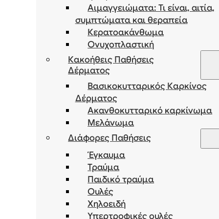
Αιμαγγειώματα: Τι είναι, αιτία,
συμπτώματα και θεραπεία
Κερατοακάνθωμα
Ονυχοπλαστική
Κακοήθεις Παθήσεις
Δέρματος
Βασικοκυτταρικός Καρκίνος
Δέρματος
Ακανθοκυτταρικό καρκίνωμα
Μελάνωμα
Διάφορες Παθήσεις
Έγκαυμα
Τραύμα
Παιδικό τραύμα
Ουλές
Χηλοειδή
Υπερτροφικές ουλές