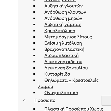
Αυξητική γλουτών
Ανόρθωση γλουτών
Ανόρθωση μηρών
Αυξητική γάμπας
Κρυολιπόλυση
Μεταμόσχευση λίπους
Ενέσιμη λιπόλυση
Bραχιονοπλαστική
Αιδοιοπλαστική
Λεύκανση αιδοίου
Λεύκανση δακτυλίου
Κυτταρίτιδα
Θηλώματα – Κρεατοελιές
λαιμού
Ονυχοπλαστική
Πρόσωπο
Πλαστική Προσώπου Χωρίς