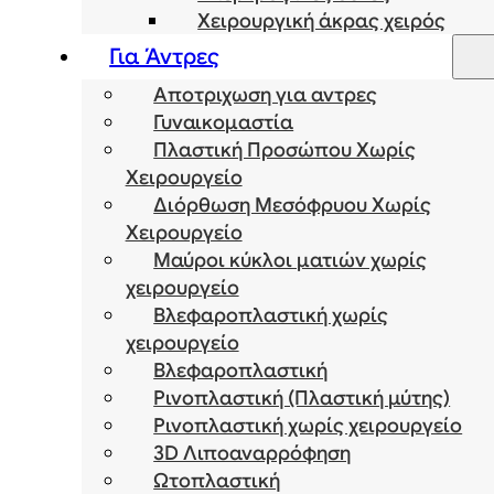
Χειρουργική άκρας χειρός
Για Άντρες
Αποτριχωση για αντρες
Γυναικομαστία
Πλαστική Προσώπου Χωρίς
Χειρουργείο
Διόρθωση Μεσόφρυου Χωρίς
Χειρουργείο
Μαύροι κύκλοι ματιών χωρίς
χειρουργείο
Βλεφαροπλαστική χωρίς
χειρουργείο
Βλεφαροπλαστική
Ρινοπλαστική (Πλαστική μύτης)
Ρινοπλαστική χωρίς χειρουργείο
3D Λιποαναρρόφηση
Ωτοπλαστική