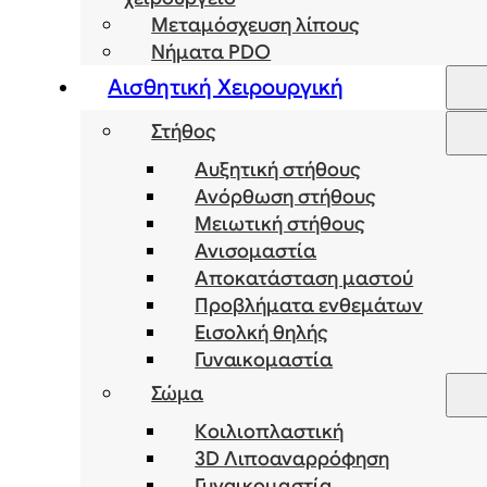
Μεταμόσχευση λίπους
Νήματα PDO
Αισθητική Χειρουργική
Στήθος
Αυξητική στήθους
Ανόρθωση στήθους
Μειωτική στήθους
Ανισομαστία
Αποκατάσταση μαστού
Προβλήματα ενθεμάτων
Εισολκή θηλής
Γυναικομαστία
Σώμα
Κοιλιοπλαστική
3D Λιποαναρρόφηση
Γυναικομαστία