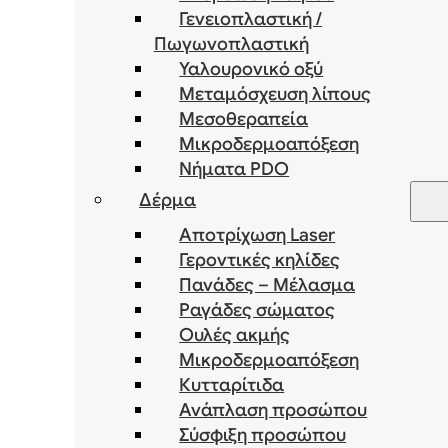
Γενειοπλαστική /
Πωγωνοπλαστική
Υαλουρονικό οξύ
Μεταμόσχευση λίπους
Μεσοθεραπεία
Μικροδερμοαπόξεση
Νήματα PDO
Δέρμα
Αποτρίχωση Laser
Γεροντικές κηλίδες
Πανάδες – Μέλασμα
Ραγάδες σώματος
Ουλές ακμής
Μικροδερμοαπόξεση
Κυτταρίτιδα
Ανάπλαση προσώπου
Σύσφιξη προσώπου