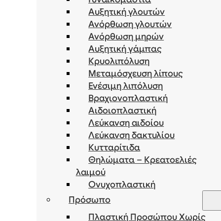
Αυξητική γλουτών
Ανόρθωση γλουτών
Ανόρθωση μηρών
Αυξητική γάμπας
Κρυολιπόλυση
Μεταμόσχευση λίπους
Ενέσιμη λιπόλυση
Bραχιονοπλαστική
Αιδοιοπλαστική
Λεύκανση αιδοίου
Λεύκανση δακτυλίου
Κυτταρίτιδα
Θηλώματα – Κρεατοελιές
λαιμού
Ονυχοπλαστική
Πρόσωπο
Πλαστική Προσώπου Χωρίς