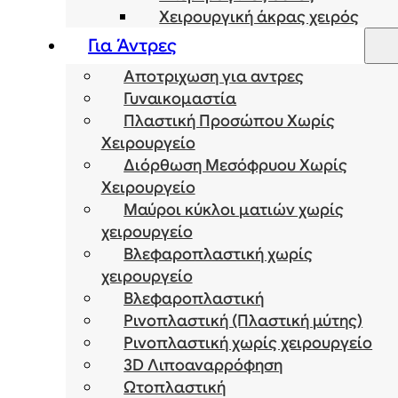
Χειρουργική άκρας χειρός
Για Άντρες
Αποτριχωση για αντρες
Γυναικομαστία
Πλαστική Προσώπου Χωρίς
Χειρουργείο
Διόρθωση Μεσόφρυου Χωρίς
Χειρουργείο
Μαύροι κύκλοι ματιών χωρίς
χειρουργείο
Βλεφαροπλαστική χωρίς
χειρουργείο
Βλεφαροπλαστική
Ρινοπλαστική (Πλαστική μύτης)
Ρινοπλαστική χωρίς χειρουργείο
3D Λιποαναρρόφηση
Ωτοπλαστική