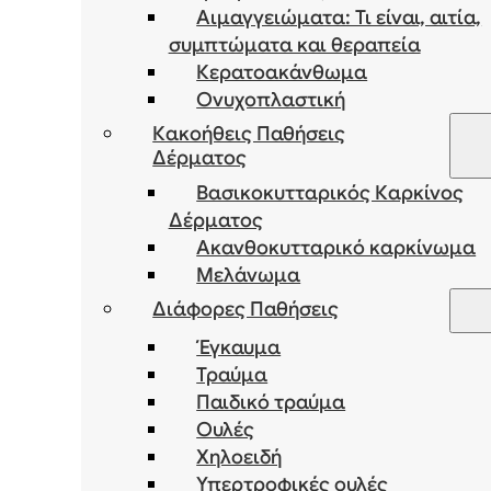
Αιμαγγειώματα: Τι είναι, αιτία,
συμπτώματα και θεραπεία
Κερατοακάνθωμα
Ονυχοπλαστική
Κακοήθεις Παθήσεις
Δέρματος
Βασικοκυτταρικός Καρκίνος
Δέρματος
Ακανθοκυτταρικό καρκίνωμα
Μελάνωμα
Διάφορες Παθήσεις
Έγκαυμα
Τραύμα
Παιδικό τραύμα
Ουλές
Χηλοειδή
Υπερτροφικές ουλές