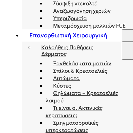
Σύσφιξη ντεκολτέ
Αναζωογόνηση χεριών
Υπεριδρωσία
Μεταμόσχευση μαλλιών FUE
Επανορθωτική Χειρουργική
Καλοήθεις Παθήσεις
Δέρματος
Ξανθελάσματα ματιών
Σπίλοι & Κρεατοελιές
Λιπώματα
Κύστες
Θηλώματα – Κρεατοελιές
λαιμού
Τι είναι οι Ακτινικές
κερατώσεις;
Σμηγματορροϊκές
υπερκερατώσεις