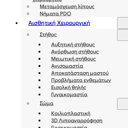
Μεταμόσχευση λίπους
Νήματα PDO
Αισθητική Χειρουργική
Στήθος
Αυξητική στήθους
Ανόρθωση στήθους
Μειωτική στήθους
Ανισομαστία
Αποκατάσταση μαστού
Προβλήματα ενθεμάτων
Εισολκή θηλής
Γυναικομαστία
Σώμα
Κοιλιοπλαστική
3D Λιποαναρρόφηση
Γυναικομαστία