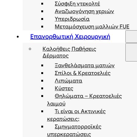
Σύσφιξη ντεκολτέ
Αναζωογόνηση χεριών
Υπεριδρωσία
Μεταμόσχευση μαλλιών FUE
Επανορθωτική Χειρουργική
Καλοήθεις Παθήσεις
Δέρματος
Ξανθελάσματα ματιών
Σπίλοι & Κρεατοελιές
Λιπώματα
Κύστες
Θηλώματα – Κρεατοελιές
λαιμού
Τι είναι οι Ακτινικές
κερατώσεις;
Σμηγματορροϊκές
υπερκερατώσεις