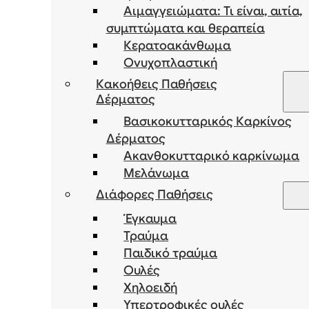
Αιμαγγειώματα: Τι είναι, αιτία,
συμπτώματα και θεραπεία
Κερατοακάνθωμα
Ονυχοπλαστική
Κακοήθεις Παθήσεις
Δέρματος
Βασικοκυτταρικός Καρκίνος
Δέρματος
Ακανθοκυτταρικό καρκίνωμα
Μελάνωμα
Διάφορες Παθήσεις
Έγκαυμα
Τραύμα
Παιδικό τραύμα
Ουλές
Χηλοειδή
Υπερτροφικές ουλές