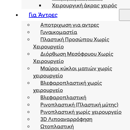
Χειρουργική άκρας χειρός
Για Άντρες
Αποτριχωση για αντρες
Γυναικομαστία
Πλαστική Προσώπου Χωρίς
Χειρουργείο
Διόρθωση Μεσόφρυου Χωρίς
Χειρουργείο
Μαύροι κύκλοι ματιών χωρίς
χειρουργείο
Βλεφαροπλαστική χωρίς
χειρουργείο
Βλεφαροπλαστική
Ρινοπλαστική (Πλαστική μύτης)
Ρινοπλαστική χωρίς χειρουργείο
3D Λιποαναρρόφηση
Ωτοπλαστική