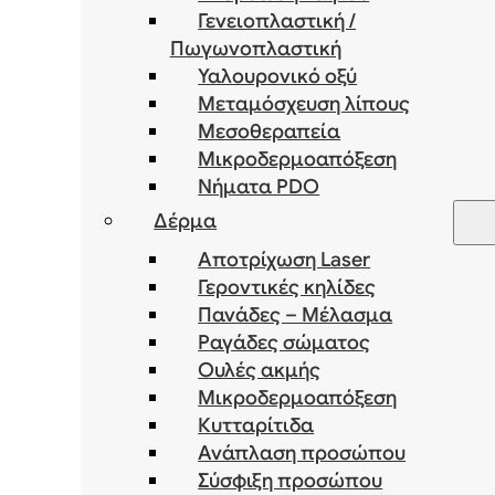
Γενειοπλαστική /
Πωγωνοπλαστική
Υαλουρονικό οξύ
Μεταμόσχευση λίπους
Μεσοθεραπεία
Μικροδερμοαπόξεση
Νήματα PDO
Δέρμα
Αποτρίχωση Laser
Γεροντικές κηλίδες
Πανάδες – Μέλασμα
Ραγάδες σώματος
Ουλές ακμής
Μικροδερμοαπόξεση
Κυτταρίτιδα
Ανάπλαση προσώπου
Σύσφιξη προσώπου