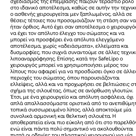
σχεδιασμός της επέμβασης παίζουν τεράστιο ρόλο
στο ιδανικό αποτέλεσμα, καθώς σε αυτήν την τεχνικ
ο ασθενής χειρουργείται μεν ξαπλωμένος, αλλά σε
θέσεις τέτοιες που προσομοιάζουν τη στάση σαν να
ήταν όρθιος. Αυτό έχει σαν αποτέλεσμα ο χειρουργό
να έχει τον απόλυτο έλεγχο του σώματος και να
μπορεί να προσφέρει ένα απόλυτα ελεγχόμενο
αποτέλεσμα, χωρίς «αδειάσματα», ελλείματα και
δυσμορφίες, που συχνά συναντούμε σε άλλες τεχνικ
λιποαναρρόφησης. Επίσης, κατά την SafeLipo ο
χειρουργός μπορεί να χρησιμοποιήσει μέρος του
λίπους που αφαιρεί για να προσδώσει όγκο σε άλλε
περιοχές του σώματος, όπου παρουσιάζονται
ελλείψεις, αλλά και να προχωρήσει σε βελτιώσεις σ
σχήμα της σιλουέτας, όπως σε ανόρθωση γλουτών.
Έτσι, με ένα χειρουργείο και απόλυτη ασφάλεια, όχι
απλά απαλλασσόμαστε οριστικά από το ανεπιθύμη
τοπικά συσσωρευμένο λίπος, αλλά αποκτούμε μία
συνολικά αρμονική και θελκτική σιλουέτα. Η
αποθεραπεία είναι πιο εύκολη από ότι στο παρελθό
ενώ είναι πάντα πολύ σημαντικό να ακολουθούνται
πιστά οι οδηγίες του πλαστικού χειρουργού για μία