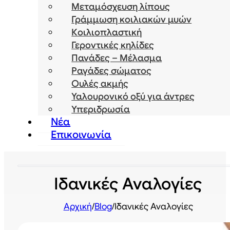
Μεταμόσχευση λίπους
Γράμμωση κοιλιακών μυών
Κοιλιοπλαστική
Γεροντικές κηλίδες
Πανάδες – Μέλασμα
Ραγάδες σώματος
Ουλές ακμής
Υαλουρονικό οξύ για άντρες
Υπεριδρωσία
Νέα
Επικοινωνία
Ιδανικές Αναλογίες
Αρχική
/
Blog
/
Ιδανικές Αναλογίες