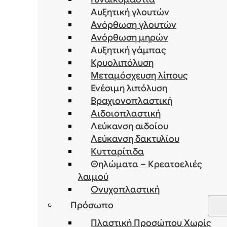
Αυξητική γλουτών
Ανόρθωση γλουτών
Ανόρθωση μηρών
Αυξητική γάμπας
Κρυολιπόλυση
Μεταμόσχευση λίπους
Ενέσιμη λιπόλυση
Bραχιονοπλαστική
Αιδοιοπλαστική
Λεύκανση αιδοίου
Λεύκανση δακτυλίου
Κυτταρίτιδα
Θηλώματα – Κρεατοελιές
λαιμού
Ονυχοπλαστική
Πρόσωπο
Πλαστική Προσώπου Χωρίς