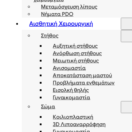
Μεταμόσχευση λίπους
Νήματα PDO
Αισθητική Χειρουργική
Στήθος
Αυξητική στήθους
Ανόρθωση στήθους
Μειωτική στήθους
Ανισομαστία
Αποκατάσταση μαστού
Προβλήματα ενθεμάτων
Εισολκή θηλής
Γυναικομαστία
Σώμα
Κοιλιοπλαστική
3D Λιποαναρρόφηση
Γυναικομαστία