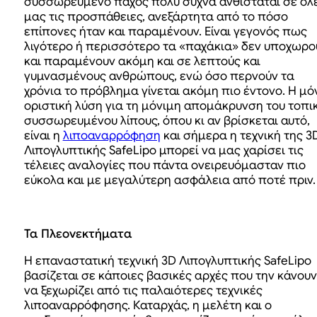
συσσωρευμένο πάχος πολύ συχνά ανθίσταται σε όλ
μας τις προσπάθειες, ανεξάρτητα από το πόσο
επίπονες ήταν και παραμένουν. Είναι γεγονός πως
λιγότερο ή περισσότερο τα «παχάκια» δεν υποχωρο
και παραμένουν ακόμη και σε λεπτούς και
γυμνασμένους ανθρώπους, ενώ όσο περνούν τα
χρόνια το πρόβλημα γίνεται ακόμη πιο έντονο. Η μό
οριστική λύση για τη μόνιμη απομάκρυνση του τοπι
συσσωρευμένου λίπους, όπου κι αν βρίσκεται αυτό,
είναι η
λιποαναρρόφηση
και σήμερα η τεχνική της 3
Λιπογλυπτικής SafeLipo μπορεί να μας χαρίσει τις
τέλειες αναλογίες που πάντα ονειρευόμασταν πιο
εύκολα και με μεγαλύτερη ασφάλεια από ποτέ πριν.
Τα Πλεονεκτήματα
Η επαναστατική τεχνική 3D Λιπογλυπτικής SafeLipo
βασίζεται σε κάποιες βασικές αρχές που την κάνουν
να ξεχωρίζει από τις παλαιότερες τεχνικές
λιποαναρρόφησης. Καταρχάς, η μελέτη και ο