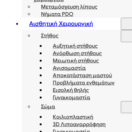
Μεταμόσχευση λίπους
Νήματα PDO
Αισθητική Χειρουργική
Στήθος
Αυξητική στήθους
Ανόρθωση στήθους
Μειωτική στήθους
Ανισομαστία
Αποκατάσταση μαστού
Προβλήματα ενθεμάτων
Εισολκή θηλής
Γυναικομαστία
Σώμα
Κοιλιοπλαστική
3D Λιποαναρρόφηση
Γυναικομαστία