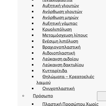
Αυξητική γλουτών
Ανόρθωση γλουτών
Ανόρθωση μηρών
Αυξητική γάμπας
Κρυολιπόλυση
Μεταμόσχευση λίπους
Ενέσιμη λιπόλυση
Bραχιονοπλαστική
Αιδοιοπλαστική
Λεύκανση αιδοίου
Λεύκανση δακτυλίου
Κυτταρίτιδα
Θηλώματα – Κρεατοελιές
λαιμού
Ονυχοπλαστική
Πρόσωπο
Πλαστική Προσώπου Χωρίς