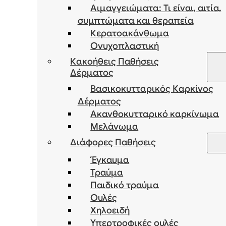
Αιμαγγειώματα: Τι είναι, αιτία,
συμπτώματα και θεραπεία
Κερατοακάνθωμα
Ονυχοπλαστική
Κακοήθεις Παθήσεις
Δέρματος
Βασικοκυτταρικός Καρκίνος
Δέρματος
Ακανθοκυτταρικό καρκίνωμα
Μελάνωμα
Διάφορες Παθήσεις
Έγκαυμα
Τραύμα
Παιδικό τραύμα
Ουλές
Χηλοειδή
Υπερτροφικές ουλές