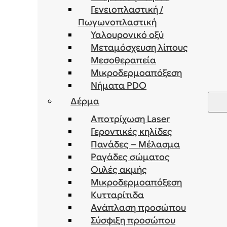
Γενειοπλαστική /
Πωγωνοπλαστική
Υαλουρονικό οξύ
Μεταμόσχευση λίπους
Μεσοθεραπεία
Μικροδερμοαπόξεση
Νήματα PDO
Δέρμα
Αποτρίχωση Laser
Γεροντικές κηλίδες
Πανάδες – Μέλασμα
Ραγάδες σώματος
Ουλές ακμής
Μικροδερμοαπόξεση
Κυτταρίτιδα
Ανάπλαση προσώπου
Σύσφιξη προσώπου