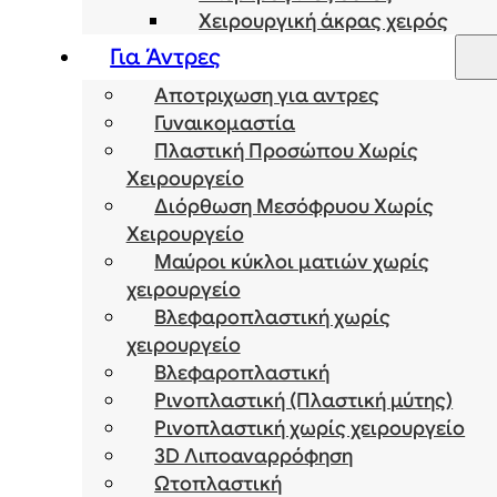
Χειρουργική άκρας χειρός
Για Άντρες
Αποτριχωση για αντρες
Γυναικομαστία
Πλαστική Προσώπου Χωρίς
Χειρουργείο
Διόρθωση Μεσόφρυου Χωρίς
Χειρουργείο
Μαύροι κύκλοι ματιών χωρίς
χειρουργείο
Βλεφαροπλαστική χωρίς
χειρουργείο
Βλεφαροπλαστική
Ρινοπλαστική (Πλαστική μύτης)
Ρινοπλαστική χωρίς χειρουργείο
3D Λιποαναρρόφηση
Ωτοπλαστική