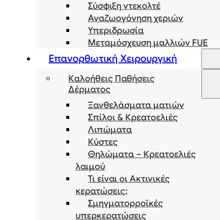
Σύσφιξη ντεκολτέ
Αναζωογόνηση χεριών
Υπεριδρωσία
Μεταμόσχευση μαλλιών FUE
Επανορθωτική Χειρουργική
Καλοήθεις Παθήσεις
Δέρματος
Ξανθελάσματα ματιών
Σπίλοι & Κρεατοελιές
Λιπώματα
Κύστες
Θηλώματα – Κρεατοελιές
λαιμού
Τι είναι οι Ακτινικές
κερατώσεις;
Σμηγματορροϊκές
υπερκερατώσεις