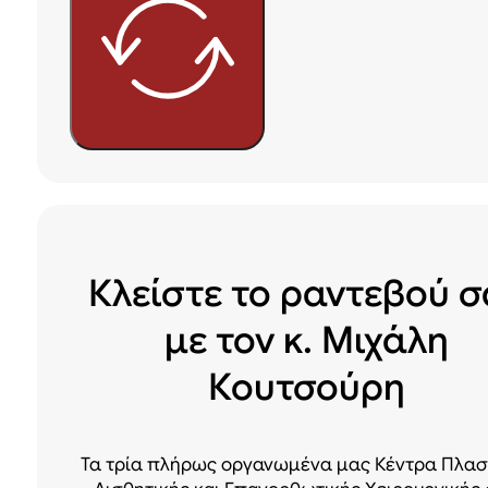
Κλείστε το ραντεβού σ
με τον κ. Μιχάλη
Κουτσούρη
Τα τρία πλήρως οργανωμένα μας Κέντρα Πλασ