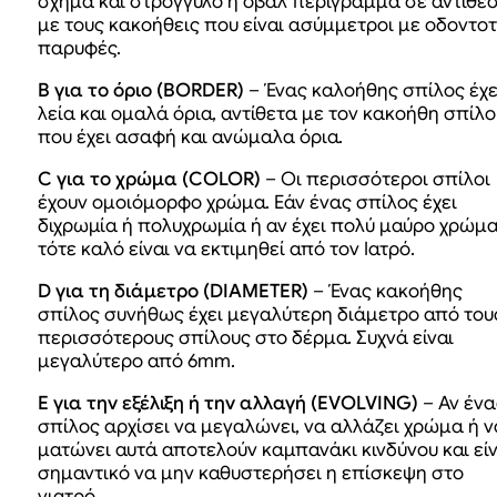
σχήμα και στρογγυλό ή οβάλ περίγραμμα σε αντίθε
με τους κακοήθεις που είναι ασύμμετροι με οδοντο
παρυφές.
Β για το όριο (BORDER)
– Ένας καλοήθης σπίλος έχε
λεία και ομαλά όρια, αντίθετα με τον κακοήθη σπίλο
που έχει ασαφή και ανώμαλα όρια.
C για το χρώμα (COLOR)
– Οι περισσότεροι σπίλοι
έχουν ομοιόμορφο χρώμα. Εάν ένας σπίλος έχει
διχρωμία ή πολυχρωμία ή αν έχει πολύ μαύρο χρώμ
τότε καλό είναι να εκτιμηθεί από τον Ιατρό.
D για τη διάμετρο (DIAMETER)
– Ένας κακοήθης
σπίλος συνήθως έχει μεγαλύτερη διάμετρο από του
περισσότερους σπίλους στο δέρμα. Συχνά είναι
μεγαλύτερο από 6mm.
E για την εξέλιξη ή την αλλαγή (EVOLVING)
– Αν ένα
σπίλος αρχίσει να μεγαλώνει, να αλλάζει χρώμα ή ν
ματώνει αυτά αποτελούν καμπανάκι κινδύνου και είν
σημαντικό να μην καθυστερήσει η επίσκεψη στο
γιατρό.