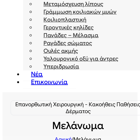
Μεταμόσχευση λίπους
Γράμμωση κοιλιακών μυών
Κοιλιοπλαστική
Γεροντικές κηλίδες
Πανάδες – Μέλασμα
Ραγάδες σώματος
Ουλές ακμής
Υαλουρονικό οξύ για άντρες
Υπεριδρωσία
Νέα
Επικοινωνία
Επανορθωτική Χειρουργική - Κακοήθεις Παθήσει
Δέρματος
Μελάνωμα
Αρχική
/
Μελάνωμα