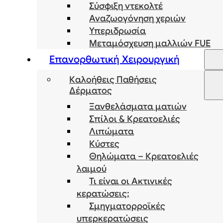
Σύσφιξη ντεκολτέ
Αναζωογόνηση χεριών
Υπεριδρωσία
Μεταμόσχευση μαλλιών FUE
Επανορθωτική Χειρουργική
Καλοήθεις Παθήσεις
Δέρματος
Ξανθελάσματα ματιών
Σπίλοι & Κρεατοελιές
Λιπώματα
Κύστες
Θηλώματα – Κρεατοελιές
λαιμού
Τι είναι οι Ακτινικές
κερατώσεις;
Σμηγματορροϊκές
υπερκερατώσεις