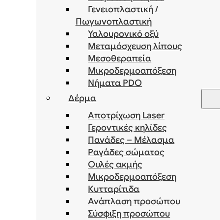
Γενειοπλαστική /
Πωγωνοπλαστική
Υαλουρονικό οξύ
Μεταμόσχευση λίπους
Μεσοθεραπεία
Μικροδερμοαπόξεση
Νήματα PDO
Δέρμα
Αποτρίχωση Laser
Γεροντικές κηλίδες
Πανάδες – Μέλασμα
Ραγάδες σώματος
Ουλές ακμής
Μικροδερμοαπόξεση
Κυτταρίτιδα
Ανάπλαση προσώπου
Σύσφιξη προσώπου