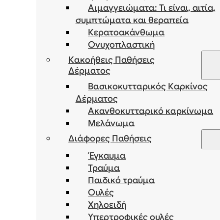
Αιμαγγειώματα: Τι είναι, αιτία,
συμπτώματα και θεραπεία
Κερατοακάνθωμα
Ονυχοπλαστική
Κακοήθεις Παθήσεις
Δέρματος
Βασικοκυτταρικός Καρκίνος
Δέρματος
Ακανθοκυτταρικό καρκίνωμα
Μελάνωμα
Διάφορες Παθήσεις
Έγκαυμα
Τραύμα
Παιδικό τραύμα
Ουλές
Χηλοειδή
Υπερτροφικές ουλές