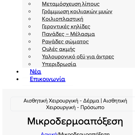
Μεταμόσχευση λίπους
Γράμμωση κοιλιακών μυών
Κοιλιοπλαστική
Γεροντικές κηλίδες
Πανάδες – Μέλασμα
Ραγάδες σώματος
Ουλές ακμής
Υαλουρονικό οξύ για άντρες
Υπεριδρωσία
Νέα
Επικοινωνία
Αισθητική Χειρουργική - Δέρμα | Αισθητική
Χειρουργική - Πρόσωπο
Μικροδερμοαπόξεση
Αρχική
/
Μικροδερμοαπόξεση