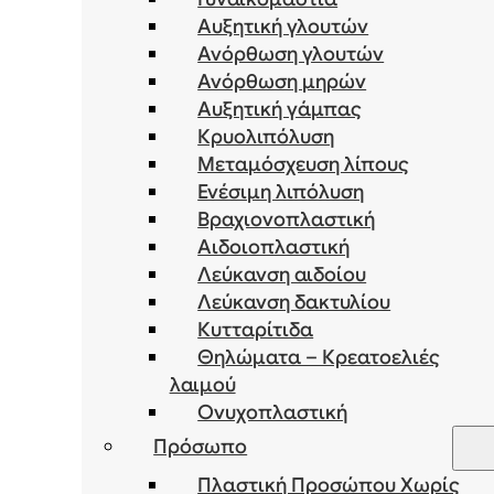
Αυξητική γλουτών
Ανόρθωση γλουτών
Ανόρθωση μηρών
Αυξητική γάμπας
Κρυολιπόλυση
Μεταμόσχευση λίπους
Ενέσιμη λιπόλυση
Bραχιονοπλαστική
Αιδοιοπλαστική
Λεύκανση αιδοίου
Λεύκανση δακτυλίου
Κυτταρίτιδα
Θηλώματα – Κρεατοελιές
λαιμού
Ονυχοπλαστική
Πρόσωπο
Πλαστική Προσώπου Χωρίς