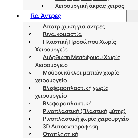
Χειρουργική άκρας χειρός
Για Άντρες
Αποτριχωση για αντρες
Γυναικομαστία
Πλαστική Προσώπου Χωρίς
Χειρουργείο
Διόρθωση Μεσόφρυου Χωρίς
Χειρουργείο
Μαύροι κύκλοι ματιών χωρίς
χειρουργείο
Βλεφαροπλαστική χωρίς
χειρουργείο
Βλεφαροπλαστική
Ρινοπλαστική (Πλαστική μύτης)
Ρινοπλαστική χωρίς χειρουργείο
3D Λιποαναρρόφηση
Ωτοπλαστική