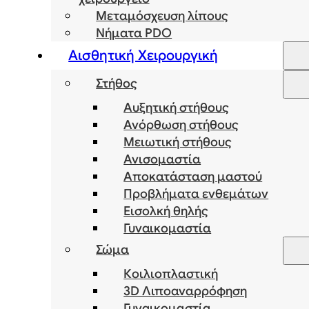
Μεταμόσχευση λίπους
Νήματα PDO
Αισθητική Χειρουργική
Στήθος
Αυξητική στήθους
Ανόρθωση στήθους
Μειωτική στήθους
Ανισομαστία
Αποκατάσταση μαστού
Προβλήματα ενθεμάτων
Εισολκή θηλής
Γυναικομαστία
Σώμα
Κοιλιοπλαστική
3D Λιποαναρρόφηση
Γυναικομαστία