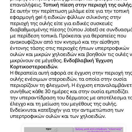
επαναλήψεις.
Τοπική πίεση στην περιοχή της ουλής
Σε αυτήν την περίπτωση μιλάμε είτε για την τοπική
εφαρμογή gel ή ειδικών φύλλων σιλικόνης στην
περιοχή της ουλής είτε για ειδικές συσκευές
διαβαθμισμένης πίεσης (τύπου Jobst) σε συνδυασμ
με περίδεση τοπικά. Πρόκειται για θεραπείες που
ανακουφίζουν από τον κνησμό και την αίσθηση
έντονης τάσης στις περιοχές ήπιων υπερτροφικών
ουλών και μικρών χηλοειδών και βοηθούν τις ουλές 
μικρύνουν σε μέγεθος.
Ενδοβλαβική Έγχυση
Κορτικοστεροειδών.
Η θεραπεία αυτή αφορά σε έγχυση στην περιοχή τη
ουλής ενέσιμων στεροειδών, τα οποία στην ουσία
περιορίζουν τη φλεγμονή. Η έγχυση επαναλαμβάνετ
συνήθως κάθε 30 ημέρες και στην ουσία εμποδίζει
την υπεραντίδραση του δέρματος με αποτέλεσμα τ
έλεγχο και τη μείωση του μεγέθους της ουλής.
Ενδείκνυται κατεξοχήν για την αντιμετώπιση των
υπερτροφικών ουλών και των χηλοειδών.