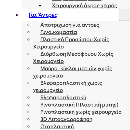
Χειρουργική άκρας χειρός
Για Άντρες
Αποτριχωση για αντρες
Γυναικομαστία
Πλαστική Προσώπου Χωρίς
Χειρουργείο
Διόρθωση Μεσόφρυου Χωρίς
Χειρουργείο
Μαύροι κύκλοι ματιών χωρίς
χειρουργείο
Βλεφαροπλαστική χωρίς
χειρουργείο
Βλεφαροπλαστική
Ρινοπλαστική (Πλαστική μύτης)
Ρινοπλαστική χωρίς χειρουργείο
3D Λιποαναρρόφηση
Ωτοπλαστική