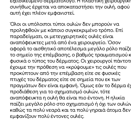
εξειδικευμένο δερματολόγο. Η πλαστική χειρουργικ
συνήθως έρχεται να αποκαταστήσει την ουλή, αφού
αυτή έχει πλέον εμφανιστεί.
Όλοι οι υπόλοιποι τύποι ουλών δεν μπορούν να
προληφθούν με κάποιο συγκεκριμένο τρόπο. Επί
παραδείγματι, οι μετεγχειρητικές ουλές είναι
αναπόφευκτες μετά από ένα χειρουργείο. Όσον
αφορά το αισθητικό αποτέλεσμα μεγάλο ρόλο παίζε
το σημείο της επέμβασης, ο βαθμός τραυματισμού κ
φυσικά ο τύπος του δέρματος. Οι χειρουργοί πάντοτ
έχουμε την πρόθεση να «κρύψουμε» τις ουλές που
προκύπτουν από την επέμβαση είτε σε φυσικές
πτυχές του δέρματος είτε σε σημεία που εκ των
πραγμάτων δεν είναι εμφανή. Όμως εάν το δέρμα έ
προδιάθεση για το σχηματισμό ουλών, τότε
αναπόφευκτα η ουλή θα είναι πιο έντονη. Η ηλικία
παίζει μεγάλο ρόλο στο σχηματισμό ή όχι των ουλών
καθώς τα πολύ νεαρά και τα πολύ γηραιά άτομα δεν
εμφανίζουν πολύ έντονες ουλές.