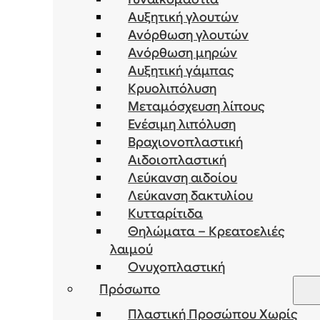
Αυξητική γλουτών
Ανόρθωση γλουτών
Ανόρθωση μηρών
Αυξητική γάμπας
Κρυολιπόλυση
Μεταμόσχευση λίπους
Ενέσιμη λιπόλυση
Bραχιονοπλαστική
Αιδοιοπλαστική
Λεύκανση αιδοίου
Λεύκανση δακτυλίου
Κυτταρίτιδα
Θηλώματα – Κρεατοελιές
λαιμού
Ονυχοπλαστική
Πρόσωπο
Πλαστική Προσώπου Χωρίς