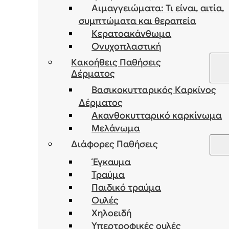
Αιμαγγειώματα: Τι είναι, αιτία,
συμπτώματα και θεραπεία
Κερατοακάνθωμα
Ονυχοπλαστική
Κακοήθεις Παθήσεις
Δέρματος
Βασικοκυτταρικός Καρκίνος
Δέρματος
Ακανθοκυτταρικό καρκίνωμα
Μελάνωμα
Διάφορες Παθήσεις
Έγκαυμα
Τραύμα
Παιδικό τραύμα
Ουλές
Χηλοειδή
Υπερτροφικές ουλές