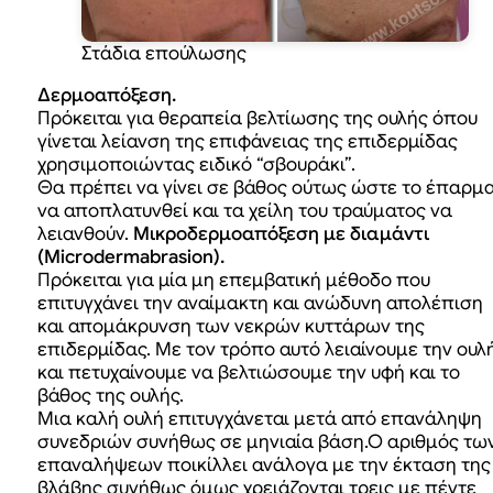
Στάδια επούλωσης
Δερμοαπόξεση.
Πρόκειται για θεραπεία βελτίωσης της ουλής όπου
γίνεται λείανση της επιφάνειας της επιδερμίδας
χρησιμοποιώντας ειδικό “σβουράκι”.
Θα πρέπει να γίνει σε βάθος ούτως ώστε το έπαρμ
να αποπλατυνθεί και τα χείλη του τραύματος να
λειανθούν.
Μικροδερμοαπόξεση με διαμάντι
(Μicrodermabrasion).
Πρόκειται για μία μη επεμβατική μέθοδο που
επιτυγχάνει την αναίμακτη και ανώδυνη απολέπιση
και απομάκρυνση των νεκρών κυττάρων της
επιδερμίδας. Με τον τρόπο αυτό λειαίνουμε την ουλ
και πετυχαίνουμε να βελτιώσουμε την υφή και το
βάθος της ουλής.
Μια καλή ουλή επιτυγχάνεται μετά από επανάληψη
συνεδριών συνήθως σε μηνιαία βάση.Ο αριθμός τω
επαναλήψεων ποικίλλει ανάλογα με την έκταση της
βλάβης συνήθως όμως χρειάζονται τρεις με πέντε