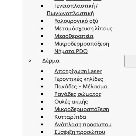
Γενειοπλαστική /
Πωγωνοπλαστική
Υαλουρονικό οξύ
Μεταμόσχευση λίπους
Μεσοθεραπεία
Μικροδερμοαπόξεση
Νήματα PDO
Δέρμα
Αποτρίχωση Laser
Γεροντικές κηλίδες
Πανάδες – Μέλασμα
Ραγάδες σώματος
Ουλές ακμής
Μικροδερμοαπόξεση
Κυτταρίτιδα
Ανάπλαση προσώπου
Σύσφιξη προσώπου