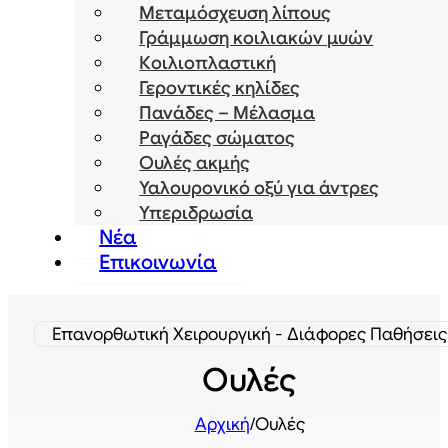
Μεταμόσχευση λίπους
Γράμμωση κοιλιακών μυών
Κοιλιοπλαστική
Γεροντικές κηλίδες
Πανάδες – Μέλασμα
Ραγάδες σώματος
Ουλές ακμής
Υαλουρονικό οξύ για άντρες
Υπεριδρωσία
Νέα
Επικοινωνία
Επανορθωτική Χειρουργική - Διάφορες Παθήσεις
Ουλές
Αρχική
/
Ουλές