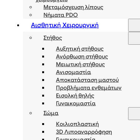
Μεταμόσχευση λίπους
Νήματα PDO
Αισθητική Χειρουργική
Στήθος
Αυξητική στήθους
Ανόρθωση στήθους
Μειωτική στήθους
Ανισομαστία
Αποκατάσταση μαστού
Προβλήματα ενθεμάτων
Εισολκή θηλής
Γυναικομαστία
Σώμα
Κοιλιοπλαστική
3D Λιποαναρρόφηση
Γυναικομαστία