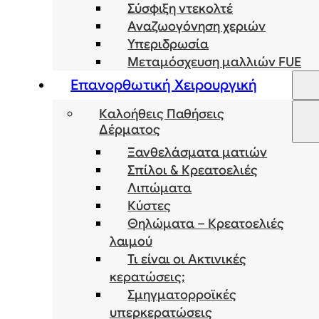
Σύσφιξη ντεκολτέ
Αναζωογόνηση χεριών
Υπεριδρωσία
Μεταμόσχευση μαλλιών FUE
Επανορθωτική Χειρουργική
Καλοήθεις Παθήσεις
Δέρματος
Ξανθελάσματα ματιών
Σπίλοι & Κρεατοελιές
Λιπώματα
Κύστες
Θηλώματα – Κρεατοελιές
λαιμού
Τι είναι οι Ακτινικές
κερατώσεις;
Σμηγματορροϊκές
υπερκερατώσεις