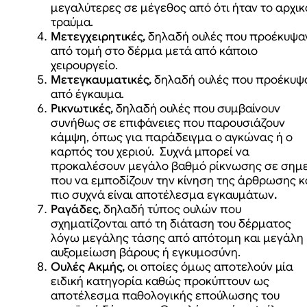
μεγαλύτερες σε μέγεθος από ότι ήταν το αρχικ
τραύμα.
Μετεγχειρητικές,
δηλαδή ουλές που προέκυψα
από τομή στο δέρμα μετά από κάποιο
χειρουργείο.
Μετεγκαυματικές,
δηλαδή ουλές που προέκυψ
από έγκαυμα.
Ρικνωτικές,
δηλαδή ουλές που συμβαίνουν
συνήθως σε επιφάνειες που παρουσιάζουν
κάμψη, όπως για παράδειγμα ο αγκώνας ή ο
καρπός του χεριού. Συχνά μπορεί να
προκαλέσουν μεγάλο βαθμό ρίκνωσης σε σημε
που να εμποδίζουν την κίνηση της άρθρωσης κ
πιο συχνά είναι αποτέλεσμα εγκαυμάτων
.
Ραγάδες,
δηλαδή τύπος ουλών που
σχηματίζονται από τη διάταση του δέρματος
λόγω μεγάλης τάσης από απότομη και μεγάλη
αυξομείωση βάρους ή εγκυμοσύνη.
Ουλές Ακμής,
οι οποίες όμως αποτελούν μία
ειδική κατηγορία καθώς προκύπτουν ως
αποτέλεσμα παθολογικής επούλωσης του