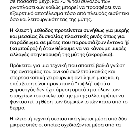
σε ποσοστό μέχρι και 70 % του συνόλου των
ρινοπλαστικών καθώς μπορεί να προσφέρει ένα
εξαιρετικό αποτέλεσμα τόσο από πλευράς αισθητικ
όσο και λειτουργικότητας της μύτης.
Η κλειστή μέθοδος προτείνεται συνήθως για μικρή
και μεσαίας δυσκολίας πλαστικές ρινός όπως για
παράδειγμα σε μύτες που παρουσιάζουν έντονο ή
(καμπούρα) ή όταν θέλουμε να να κάνουμε μικρές
αλλαγές στην κορυφή της μύτης (ακρορίνιο).
Πρόκειται για μια τεχνική που απαιτεί βαθιά γνώση
της ανατομίας του ρινικού σκελετού καθώς και
στερεοσκοπική χειρουργική αντίληψη μιας και η
επέμβαση είναι πραγματικά “τυφλή” αφού ο
χειρουργός δεν έχει άμεση ορατότητα όλων των
στοιχείων του σκελετού της μύτης αλλά πρέπει να
φανταστεί τη θέση των δομικών ιστών κάτω από το
δέρμα.
Η κλειστή τεχνική ουσιαστικά γίνεται μέσα από δύο
μικρές οπές οι οποίες σχεδιάζονται μέσα από τα