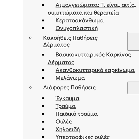
Αιμαγγειώματα: Τι είναι, αιτία,
συμπτώματα και θεραπεία
Κερατοακάνθωμα
Ονυχοπλαστική
Κακοήθεις Παθήσεις
Δέρματος
Βασικοκυτταρικός Καρκίνος
Δέρματος
Ακανθοκυτταρικό καρκίνωμα
Μελάνωμα
Διάφορες Παθήσεις
Έγκαυμα
Τραύμα
Παιδικό τραύμα
Ουλές
Χηλοειδή
Υπερτροφικές ουλές