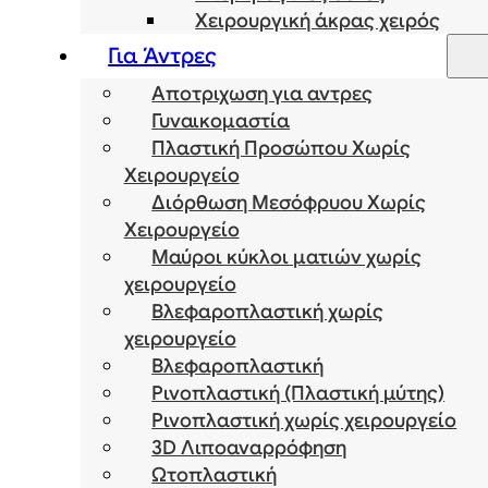
Χειρουργική άκρας χειρός
Για Άντρες
Αποτριχωση για αντρες
Γυναικομαστία
Πλαστική Προσώπου Χωρίς
Χειρουργείο
Διόρθωση Μεσόφρυου Χωρίς
Χειρουργείο
Μαύροι κύκλοι ματιών χωρίς
χειρουργείο
Βλεφαροπλαστική χωρίς
χειρουργείο
Βλεφαροπλαστική
Ρινοπλαστική (Πλαστική μύτης)
Ρινοπλαστική χωρίς χειρουργείο
3D Λιποαναρρόφηση
Ωτοπλαστική