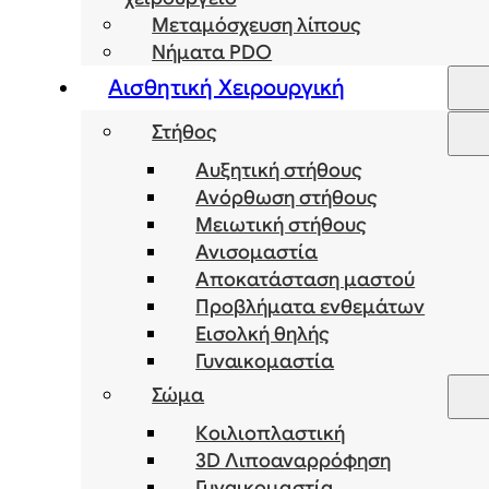
Μεταμόσχευση λίπους
Νήματα PDO
Αισθητική Χειρουργική
Στήθος
Αυξητική στήθους
Ανόρθωση στήθους
Μειωτική στήθους
Ανισομαστία
Αποκατάσταση μαστού
Προβλήματα ενθεμάτων
Εισολκή θηλής
Γυναικομαστία
Σώμα
Κοιλιοπλαστική
3D Λιποαναρρόφηση
Γυναικομαστία