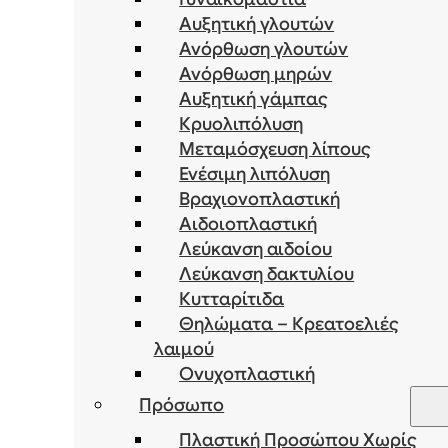
Αυξητική γλουτών
Ανόρθωση γλουτών
Ανόρθωση μηρών
Αυξητική γάμπας
Κρυολιπόλυση
Μεταμόσχευση λίπους
Ενέσιμη λιπόλυση
Bραχιονοπλαστική
Αιδοιοπλαστική
Λεύκανση αιδοίου
Λεύκανση δακτυλίου
Κυτταρίτιδα
Θηλώματα – Κρεατοελιές
λαιμού
Ονυχοπλαστική
Πρόσωπο
Πλαστική Προσώπου Χωρίς