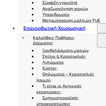
Σύσφιξη ντεκολτέ
Αναζωογόνηση χεριών
Υπεριδρωσία
Μεταμόσχευση μαλλιών FUE
Επανορθωτική Χειρουργική
Καλοήθεις Παθήσεις
Δέρματος
Ξανθελάσματα ματιών
Σπίλοι & Κρεατοελιές
Λιπώματα
Κύστες
Θηλώματα – Κρεατοελιές
λαιμού
Τι είναι οι Ακτινικές
κερατώσεις;
Σμηγματορροϊκές
υπερκερατώσεις