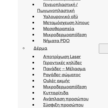
Γενειοπλαστική /
Πωγωνοπλαστική
Υαλουρονικό οξύ
Μεταμόσχευση λίπους
Μεσοθεραπεία
Μικροδερμοαπόξεση
Νήματα PDO
Δέρμα
Αποτρίχωση Laser
Γεροντικές κηλίδες
Πανάδες – Μέλασμα
Ραγάδες σώματος
Ουλές ακμής
Μικροδερμοαπόξεση
Κυτταρίτιδα
Ανάπλαση προσώπου
Σύσφιξη προσώπου