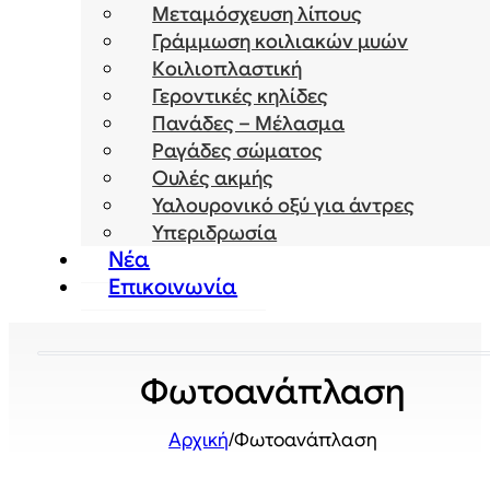
Μεταμόσχευση λίπους
Γράμμωση κοιλιακών μυών
Κοιλιοπλαστική
Γεροντικές κηλίδες
Πανάδες – Μέλασμα
Ραγάδες σώματος
Ουλές ακμής
Υαλουρονικό οξύ για άντρες
Υπεριδρωσία
Νέα
Επικοινωνία
Φωτοανάπλαση
Αρχική
/
Φωτοανάπλαση