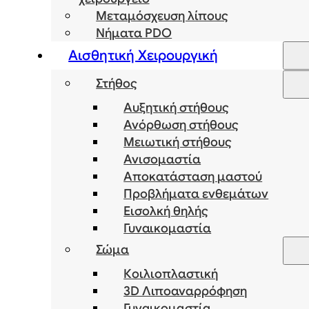
Μεταμόσχευση λίπους
Νήματα PDO
Αισθητική Χειρουργική
Στήθος
Αυξητική στήθους
Ανόρθωση στήθους
Μειωτική στήθους
Ανισομαστία
Αποκατάσταση μαστού
Προβλήματα ενθεμάτων
Εισολκή θηλής
Γυναικομαστία
Σώμα
Κοιλιοπλαστική
3D Λιποαναρρόφηση
Γυναικομαστία