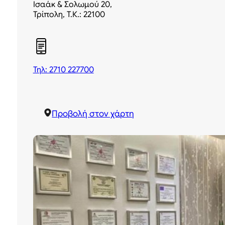
Ισαάκ & Σολωμού 20,
Τρίπολη, Τ.Κ.: 22100
Τηλ: 2710 227700
Προβολή στον χάρτη