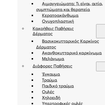
Αιμαγγειώματα: Τι είναι, αιτία,
συμπτώματα και θεραπεία
Κερατοακάνθωμα
Ονυχοπλαστική
Κακοήθεις Παθήσεις
Δέρματος
Βασικοκυτταρικός Καρκίνος
Δέρματος
Ακανθοκυτταρικό καρκίνωμα
Μελάνωμα
Διάφορες Παθήσεις
Έγκαυμα
Τραύμα
Παιδικό τραύμα
Ουλές
Χηλοειδή
Υπερτροφικές ουλές