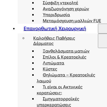
Σύσφιξη ντεκολτέ
Αναζωογόνηση χεριών
Υπεριδρωσία
Μεταμόσχευση μαλλιών FUE
Επανορθωτική Χειρουργική
Καλοήθεις Παθήσεις
Δέρματος
Ξανθελάσματα ματιών
Σπίλοι & Κρεατοελιές
Λιπώματα
Κύστες
Θηλώματα – Κρεατοελιές
λαιμού
Τι είναι οι Ακτινικές
κερατώσεις;
Σμηγματορροϊκές
υπερκερατώσεις