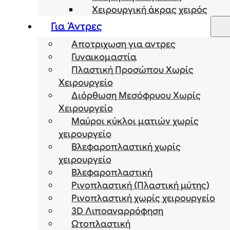
Χειρουργική άκρας χειρός
Για Άντρες
Αποτριχωση για αντρες
Γυναικομαστία
Πλαστική Προσώπου Χωρίς
Χειρουργείο
Διόρθωση Μεσόφρυου Χωρίς
Χειρουργείο
Μαύροι κύκλοι ματιών χωρίς
χειρουργείο
Βλεφαροπλαστική χωρίς
χειρουργείο
Βλεφαροπλαστική
Ρινοπλαστική (Πλαστική μύτης)
Ρινοπλαστική χωρίς χειρουργείο
3D Λιποαναρρόφηση
Ωτοπλαστική