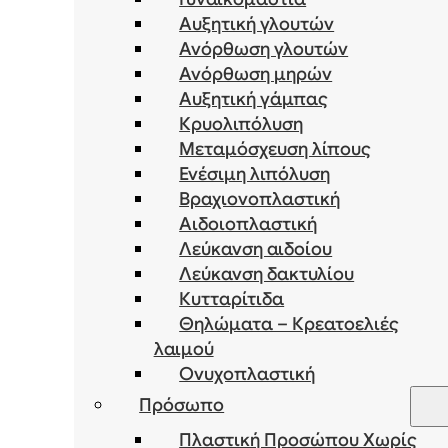
Αυξητική γλουτών
Ανόρθωση γλουτών
Ανόρθωση μηρών
Αυξητική γάμπας
Κρυολιπόλυση
Μεταμόσχευση λίπους
Ενέσιμη λιπόλυση
Bραχιονοπλαστική
Αιδοιοπλαστική
Λεύκανση αιδοίου
Λεύκανση δακτυλίου
Κυτταρίτιδα
Θηλώματα – Κρεατοελιές
λαιμού
Ονυχοπλαστική
Πρόσωπο
Πλαστική Προσώπου Χωρίς