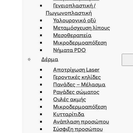
Γενειοπλαστική /
Πωγωνοπλαστική
Υαλουρονικό οξύ
Μεταμόσχευση λίπους
Μεσοθεραπεία
Μικροδερμοαπόξεση
Νήματα PDO
Δέρμα
Αποτρίχωση Laser
Γεροντικές κηλίδες
Πανάδες – Μέλασμα
Ραγάδες σώματος
Ουλές ακμής
Μικροδερμοαπόξεση
Κυτταρίτιδα
Ανάπλαση προσώπου
Σύσφιξη προσώπου