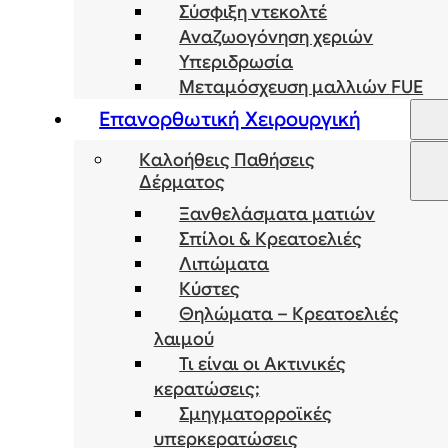
Σύσφιξη ντεκολτέ
Αναζωογόνηση χεριών
Υπεριδρωσία
Μεταμόσχευση μαλλιών FUE
Επανορθωτική Χειρουργική
Καλοήθεις Παθήσεις
Δέρματος
Ξανθελάσματα ματιών
Σπίλοι & Κρεατοελιές
Λιπώματα
Κύστες
Θηλώματα – Κρεατοελιές
λαιμού
Τι είναι οι Ακτινικές
κερατώσεις;
Σμηγματορροϊκές
υπερκερατώσεις