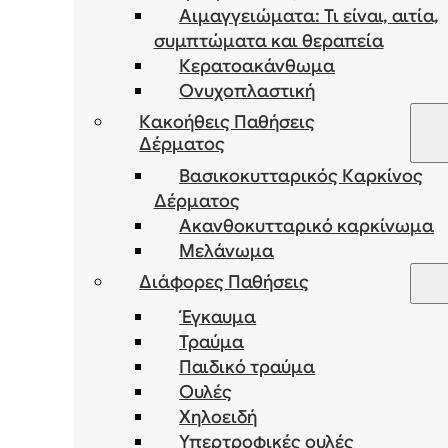
Αιμαγγειώματα: Τι είναι, αιτία,
συμπτώματα και θεραπεία
Κερατοακάνθωμα
Ονυχοπλαστική
Κακοήθεις Παθήσεις
Δέρματος
Βασικοκυτταρικός Καρκίνος
Δέρματος
Ακανθοκυτταρικό καρκίνωμα
Μελάνωμα
Διάφορες Παθήσεις
Έγκαυμα
Τραύμα
Παιδικό τραύμα
Ουλές
Χηλοειδή
Υπερτροφικές ουλές