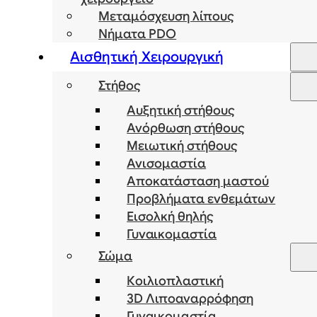
Μεταμόσχευση λίπους
Νήματα PDO
Αισθητική Χειρουργική
Στήθος
Αυξητική στήθους
Ανόρθωση στήθους
Μειωτική στήθους
Ανισομαστία
Αποκατάσταση μαστού
Προβλήματα ενθεμάτων
Εισολκή θηλής
Γυναικομαστία
Σώμα
Κοιλιοπλαστική
3D Λιποαναρρόφηση
Γυναικομαστία