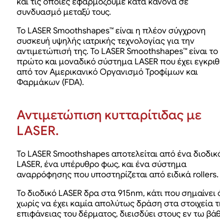
και τις οποίες εφαρμόζουμε κατά κανόνα σε
συνδυασμό μεταξύ τους.
To LASER Smoothshapes™ είναι η πλέον σύγχρονη
συσκευή υψηλής ιατρικής τεχνολογίας για την
αντιμετώπισή της. Το LASER Smoothshapes™ είναι το
πρώτο και μοναδικό σύστημα LASER που έχει εγκριθ
από τον Αμερικανικό Οργανισμό Τροφίμων και
Φαρμάκων (FDA).
Αντιμετώπιση κυτταρίτιδας με
LASER.
Το LASER Smoothshapes αποτελείται από ένα διοδικ
LASER, ένα υπέρυθρο φως, και ένα σύστημα
αναρρόφησης που υποστηρίζεται από ειδικά rollers.
To διοδικό LASER δρα στα 915nm, κάτι που σημαίνει 
χωρίς να έχει καμία απολύτως δράση στα στοιχεία τ
επιφάνειας του δέρματος, διεισδύει στους εν τω βάθ