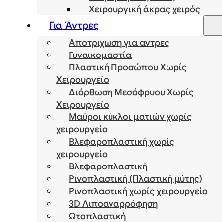
Χειρουργική άκρας χειρός
Για Άντρες
Αποτριχωση για αντρες
Γυναικομαστία
Πλαστική Προσώπου Χωρίς
Χειρουργείο
Διόρθωση Μεσόφρυου Χωρίς
Χειρουργείο
Μαύροι κύκλοι ματιών χωρίς
χειρουργείο
Βλεφαροπλαστική χωρίς
χειρουργείο
Βλεφαροπλαστική
Ρινοπλαστική (Πλαστική μύτης)
Ρινοπλαστική χωρίς χειρουργείο
3D Λιποαναρρόφηση
Ωτοπλαστική