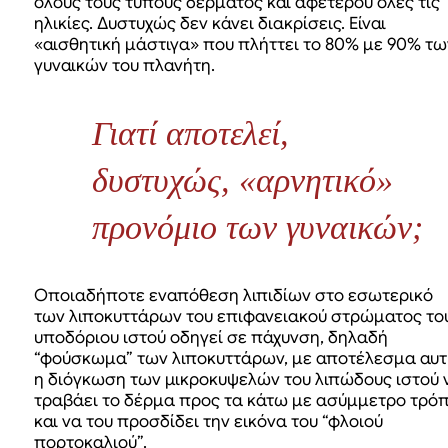
όλους τους τύπους δέρματος και αφετέρου όλες τις
ηλικίες. Δυστυχώς δεν κάνει διακρίσεις. Είναι
«αισθητική μάστιγα» που πλήττει το 80% με 90% τω
γυναικών του πλανήτη.
Γιατί αποτελεί,
δυστυχώς, «αρνητικό»
προνόμιο των γυναικών;
Οποιαδήποτε εναπόθεση λιπιδίων στο εσωτερικό
των λιποκυττάρων του επιφανειακού στρώματος το
υποδόριου ιστού οδηγεί σε πάχυνση, δηλαδή
“φούσκωμα” των λιποκυττάρων, με αποτέλεσμα αυτ
η διόγκωση των μικροκυψελών του λιπώδους ιστού 
τραβάει το δέρμα προς τα κάτω με ασύμμετρο τρό
και να του προσδίδει την εικόνα του “φλοιού
πορτοκαλιού”.