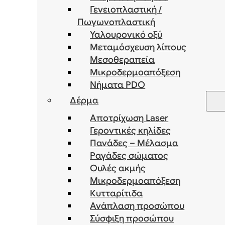
Γενειοπλαστική /
Πωγωνοπλαστική
Υαλουρονικό οξύ
Μεταμόσχευση λίπους
Μεσοθεραπεία
Μικροδερμοαπόξεση
Νήματα PDO
Δέρμα
Αποτρίχωση Laser
Γεροντικές κηλίδες
Πανάδες – Μέλασμα
Ραγάδες σώματος
Ουλές ακμής
Μικροδερμοαπόξεση
Κυτταρίτιδα
Ανάπλαση προσώπου
Σύσφιξη προσώπου