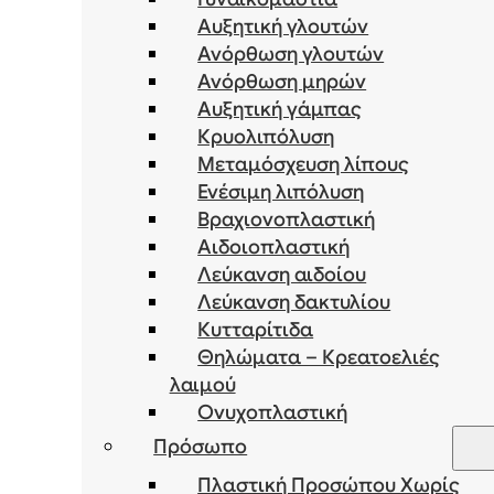
Αυξητική γλουτών
Ανόρθωση γλουτών
Ανόρθωση μηρών
Αυξητική γάμπας
Κρυολιπόλυση
Μεταμόσχευση λίπους
Ενέσιμη λιπόλυση
Bραχιονοπλαστική
Αιδοιοπλαστική
Λεύκανση αιδοίου
Λεύκανση δακτυλίου
Κυτταρίτιδα
Θηλώματα – Κρεατοελιές
λαιμού
Ονυχοπλαστική
Πρόσωπο
Πλαστική Προσώπου Χωρίς