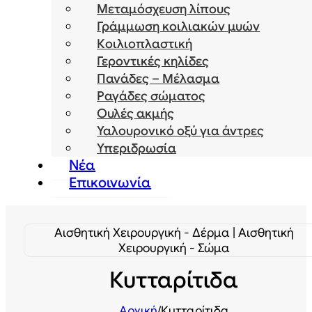
Μεταμόσχευση λίπους
Γράμμωση κοιλιακών μυών
Κοιλιοπλαστική
Γεροντικές κηλίδες
Πανάδες – Μέλασμα
Ραγάδες σώματος
Ουλές ακμής
Υαλουρονικό οξύ για άντρες
Υπεριδρωσία
Νέα
Επικοινωνία
Αισθητική Χειρουργική - Δέρμα | Αισθητική
Χειρουργική - Σώμα
Κυτταρίτιδα
Αρχική
/
Κυτταρίτιδα