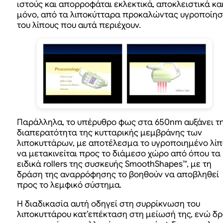
ιστούς και απορροφάται εκλεκτικά, αποκλειστικά κα
μόνο, από τα λιποκύτταρα προκαλώντας υγροποίη
του λίπους που αυτά περιέχουν.
Παράλληλα, το υπέρυθρο φως στα 650nm αυξάνει τ
διαπερατότητα της κυτταρικής μεμβράνης των
λιποκυττάρων, με αποτέλεσμα το υγροποιημένο λίπ
να μετακινείται προς το διάμεσο χώρο από όπου τα
ειδικά rollers της συσκευής SmoothShapes™, με τη
δράση της αναρρόφησης το βοηθούν να αποβληθεί
προς το λεμφικό σύστημα.
Η διαδικασία αυτή οδηγεί στη συρρίκνωση του
λιποκυττάρου κατ’επέκταση στη μείωσή της, ενώ δ