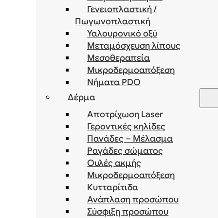
Γενειοπλαστική /
Πωγωνοπλαστική
Υαλουρονικό οξύ
Μεταμόσχευση λίπους
Μεσοθεραπεία
Μικροδερμοαπόξεση
Νήματα PDO
Δέρμα
Αποτρίχωση Laser
Γεροντικές κηλίδες
Πανάδες – Μέλασμα
Ραγάδες σώματος
Ουλές ακμής
Μικροδερμοαπόξεση
Κυτταρίτιδα
Ανάπλαση προσώπου
Σύσφιξη προσώπου