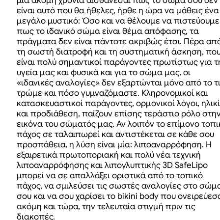
μία ακόμη χρονιά αισθάνεσαι πως το σώμα σου δεν
είναι αυτό που θα ήθελες, ήρθε η ώρα να μάθεις ένα
μεγάλο μυστικό: Όσο και να θέλουμε να πιστεύουμε
πως το ιδανικό σώμα είναι θέμα απόφασης, τα
πράγματα δεν είναι πάντοτε ακριβώς έτσι. Πέρα απ
τη σωστή διατροφή και τη συστηματική άσκηση, πο
είναι πολύ σημαντικοί παράγοντες πρωτίστως για τ
υγεία μας και φυσικά και για το σώμα μας, οι
«ιδανικές αναλογίες» δεν εξαρτώνται μόνο από το τ
τρώμε και πόσο γυμναζόμαστε. Κληρονομικοί και
κατασκευαστικοί παράγοντες, ορμονικοί λόγοι, ηλικ
και προδιάθεση, παίζουν επίσης τεράστιο ρόλο στη
εικόνα του σώματός μας. Αν λοιπόν το επίμονο τοπι
πάχος σε ταλαιπωρεί και αντιστέκεται σε κάθε σου
προσπάθεια, η λύση είναι μία: λιποαναρρόφηση. Η
εξαιρετικά πρωτοποριακή και πολύ νέα τεχνική
λιποαναρρόφησης και λιπογλυπτικής 3D SafeLipo
μπορεί να σε απαλλάξει οριστικά από το τοπικό
πάχος, να σμιλεύσει τις σωστές αναλογίες στο σώμ
σου και να σου χαρίσει το bikini body που ονειρεύεσ
ακόμη και τώρα, την τελευταία στιγμή πριν τις
διακοπές.