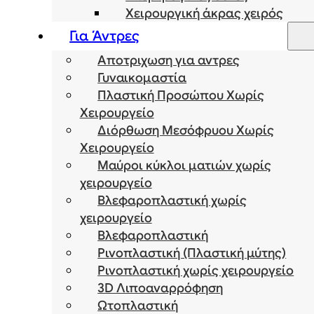
Χειρουργική άκρας χειρός
Για Άντρες
Αποτριχωση για αντρες
Γυναικομαστία
Πλαστική Προσώπου Χωρίς
Χειρουργείο
Διόρθωση Μεσόφρυου Χωρίς
Χειρουργείο
Μαύροι κύκλοι ματιών χωρίς
χειρουργείο
Βλεφαροπλαστική χωρίς
χειρουργείο
Βλεφαροπλαστική
Ρινοπλαστική (Πλαστική μύτης)
Ρινοπλαστική χωρίς χειρουργείο
3D Λιποαναρρόφηση
Ωτοπλαστική