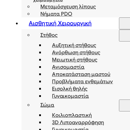
Μεταμόσχευση λίπους
Νήματα PDO
Αισθητική Χειρουργική
Στήθος
Αυξητική στήθους
Ανόρθωση στήθους
Μειωτική στήθους
Ανισομαστία
Αποκατάσταση μαστού
Προβλήματα ενθεμάτων
Εισολκή θηλής
Γυναικομαστία
Σώμα
Κοιλιοπλαστική
3D Λιποαναρρόφηση
Γυναικομαστία