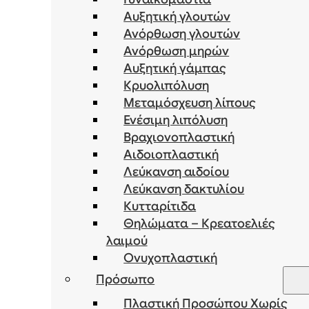
Αυξητική γλουτών
Ανόρθωση γλουτών
Ανόρθωση μηρών
Αυξητική γάμπας
Κρυολιπόλυση
Μεταμόσχευση λίπους
Ενέσιμη λιπόλυση
Bραχιονοπλαστική
Αιδοιοπλαστική
Λεύκανση αιδοίου
Λεύκανση δακτυλίου
Κυτταρίτιδα
Θηλώματα – Κρεατοελιές
λαιμού
Ονυχοπλαστική
Πρόσωπο
Πλαστική Προσώπου Χωρίς