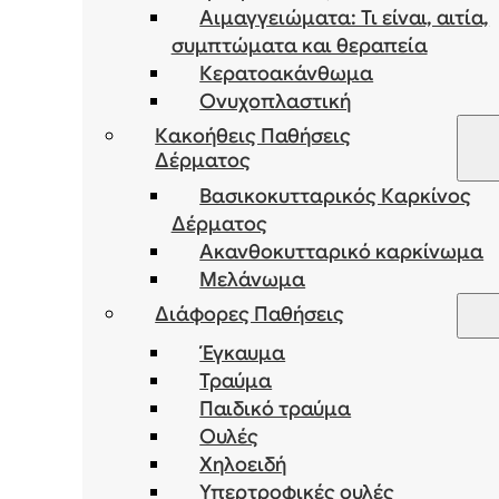
Αιμαγγειώματα: Τι είναι, αιτία,
συμπτώματα και θεραπεία
Κερατοακάνθωμα
Ονυχοπλαστική
Κακοήθεις Παθήσεις
Δέρματος
Βασικοκυτταρικός Καρκίνος
Δέρματος
Ακανθοκυτταρικό καρκίνωμα
Μελάνωμα
Διάφορες Παθήσεις
Έγκαυμα
Τραύμα
Παιδικό τραύμα
Ουλές
Χηλοειδή
Υπερτροφικές ουλές