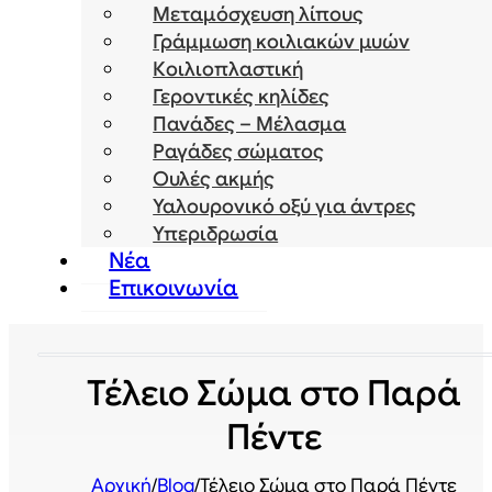
Μεταμόσχευση λίπους
Γράμμωση κοιλιακών μυών
Κοιλιοπλαστική
Γεροντικές κηλίδες
Πανάδες – Μέλασμα
Ραγάδες σώματος
Ουλές ακμής
Υαλουρονικό οξύ για άντρες
Υπεριδρωσία
Νέα
Επικοινωνία
Τέλειο Σώμα στο Παρά
Πέντε
Αρχική
/
Blog
/
Τέλειο Σώμα στο Παρά Πέντε