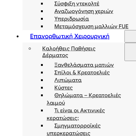
Σύσφιξη ντεκολτέ
Αναζωογόνηση χεριών
Υπεριδρωσία
Μεταμόσχευση μαλλιών FUE
Επανορθωτική Χειρουργική
Καλοήθεις Παθήσεις
Δέρματος
Ξανθελάσματα ματιών
Σπίλοι & Κρεατοελιές
Λιπώματα
Κύστες
Θηλώματα – Κρεατοελιές
λαιμού
Τι είναι οι Ακτινικές
κερατώσεις;
Σμηγματορροϊκές
υπερκερατώσεις