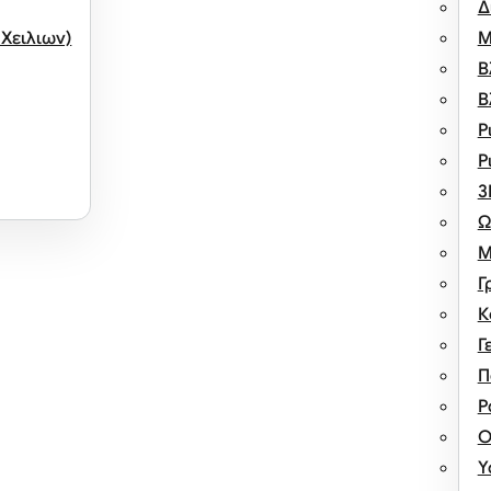
Δ
 Χειλιων)
Μ
Β
Β
Ρ
Ρ
3
Ω
Μ
Γ
Κ
Γ
Π
Ρ
Ο
Υ