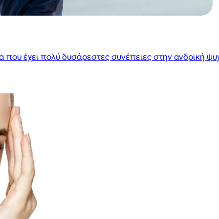
 που έχει πολύ δυσάρεστες συνέπειες στην ανδρική ψυχο