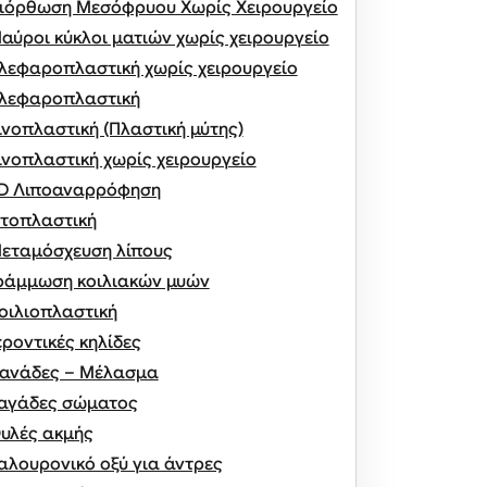
ιόρθωση Μεσόφρυου Χωρίς Χειρουργείο
αύροι κύκλοι ματιών χωρίς χειρουργείο
λεφαροπλαστική χωρίς χειρουργείο
λεφαροπλαστική
ινοπλαστική (Πλαστική μύτης)
ινοπλαστική χωρίς χειρουργείο
D Λιποαναρρόφηση
τοπλαστική
εταμόσχευση λίπους
ράμμωση κοιλιακών μυών
οιλιοπλαστική
εροντικές κηλίδες
ανάδες – Μέλασμα
αγάδες σώματος
υλές ακμής
αλουρονικό οξύ για άντρες