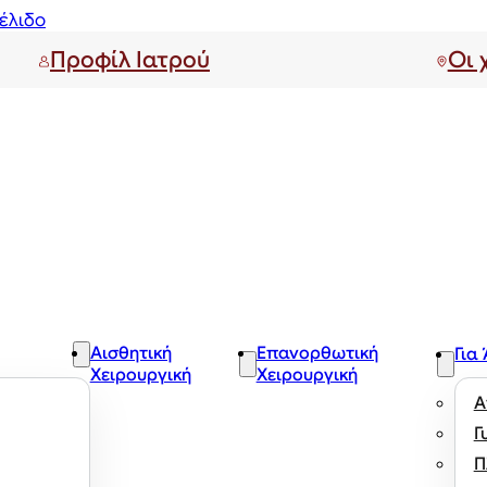
έλιδο
Προφίλ Ιατρού
Οι 
Αισθητική
Επανορθωτική
Για
Χειρουργική
Χειρουργική
Α
Γ
Π