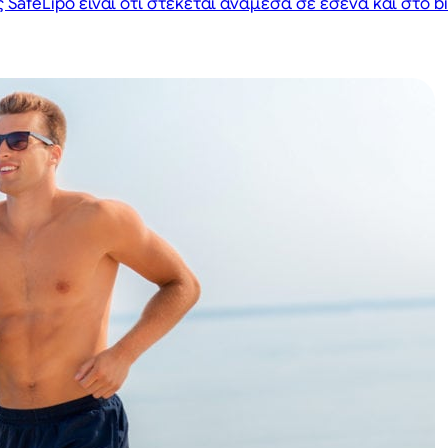
 SafeLipo είναι ότι στέκεται ανάμεσα σε εσένα και στο b