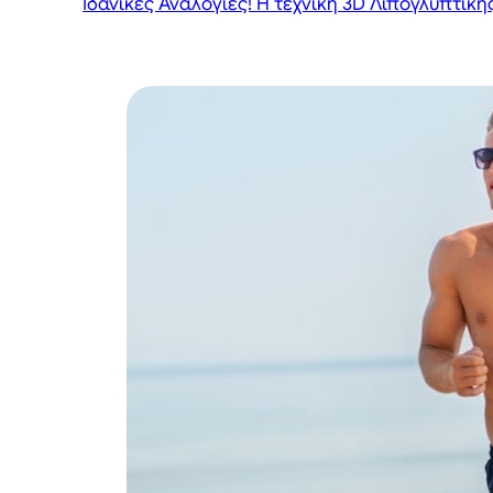
Ιδανικές Αναλογίες! Η τεχνική 3D Λιπογλυπτικής