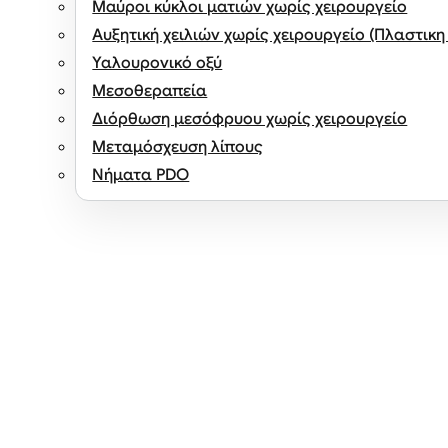
Μαύροι κύκλοι ματιών χωρίς χειρουργείο
Αυξητική χειλιών χωρίς χειρουργείο (Πλαστικη
Υαλουρονικό οξύ
Μεσοθεραπεία
Διόρθωση μεσόφρυου χωρίς χειρουργείο
Μεταμόσχευση λίπους
Νήματα PDO