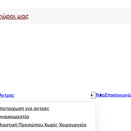
χώροι μας
Νέα
Επικοινωνί
 Άντρες
ποτριχωση για αντρες
υναικομαστία
λαστική Προσώπου Χωρίς Χειρουργείο